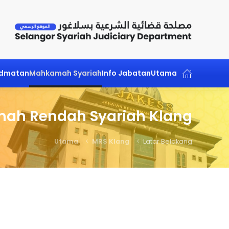
Skip to main content
idmatan
Mahkamah Syariah
Info Jabatan
Utama
ah Rendah Syariah Klang
Utama
MRS Klang
Latar Belakang