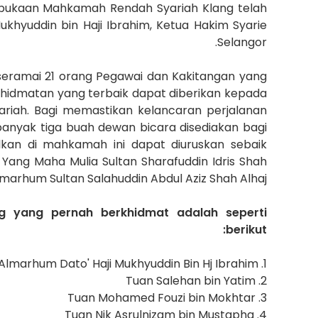
mbukaan Mahkamah Rendah Syariah Klang telah
khyuddin bin Haji Ibrahim, Ketua Hakim Syarie
Selangor.
eramai 21 orang Pegawai dan Kakitangan yang
hidmatan yang terbaik dapat diberikan kepada
riah. Bagi memastikan kelancaran perjalanan
banyak tiga buah dewan bicara disediakan bagi
kan di mahkamah ini dapat diuruskan sebaik
 Yang Maha Mulia Sultan Sharafuddin Idris Shah
Almarhum Sultan Salahuddin Abdul Aziz Shah Alhaj.
 yang pernah berkhidmat adalah seperti
berikut:
1. Almarhum Dato' Haji Mukhyuddin Bin Hj Ibrahim
2. Tuan Salehan bin Yatim
3. Tuan Mohamed Fouzi bin Mokhtar
4. Tuan Nik Asrulnizam bin Mustapha