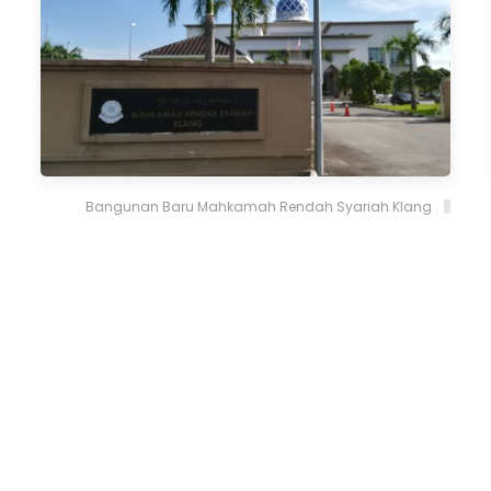
Bangunan Baru Mahkamah Rendah Syariah Klang
Bantuan Portal
Arkib
Peta L
39702
Jumlah Pelawat :
Hakcipta Terpelihara ©
2026
Jab