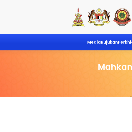
Media
Rujukan
Perkh
Mahkam