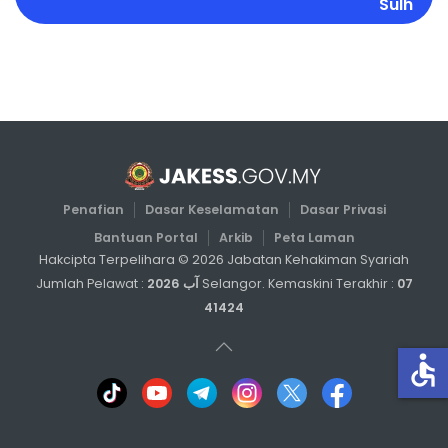
Sulh
Penafian
Dasar Keselamatan
Dasar Privasi
Bantuan Portal
Arkib
Peta Laman
Hakcipta Terpelihara ©
2026
Jabatan Kehakiman Syariah
07 آب 2026
Selangor. Kemaskini Terakhir :
Jumlah Pelawat :
41424
accessible