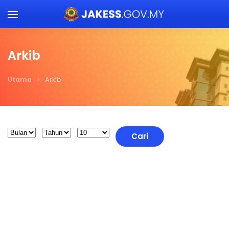
Skip to main content
Arkib
Utama
Arkib
Filters
Month
Tahun
Papar #
Cari