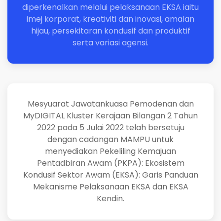
diperkenalkan melalui pelaksanaan EKSA iaitu
imej korporat, kreativiti dan inovasi, amalan
hijau, persekitaran kondusif dan produktif
serta variasi agensi.
Mesyuarat Jawatankuasa Pemodenan dan
MyDIGITAL Kluster Kerajaan Bilangan 2 Tahun
2022 pada 5 Julai 2022 telah bersetuju
dengan cadangan MAMPU untuk
menyediakan Pekeliling Kemajuan
Pentadbiran Awam (PKPA): Ekosistem
Kondusif Sektor Awam (EKSA): Garis Panduan
Mekanisme Pelaksanaan EKSA dan EKSA
Kendin.