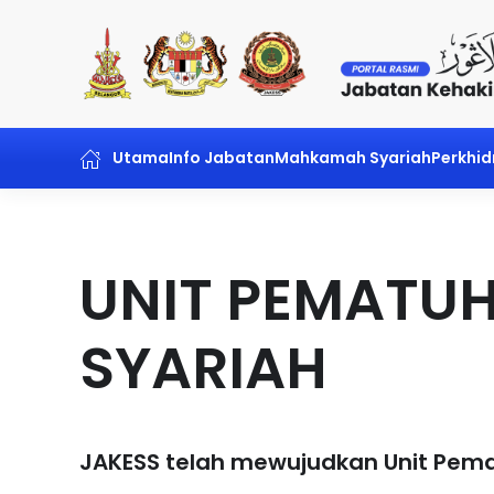
Skip to main content
Utama
Info Jabatan
Mahkamah Syariah
Perkhi
UNIT PEMATU
SYARIAH
JAKESS telah mewujudkan Unit Pemat