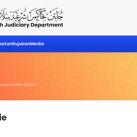
matan
Rujukan
Media
Ketua Hakim Syarie
ie