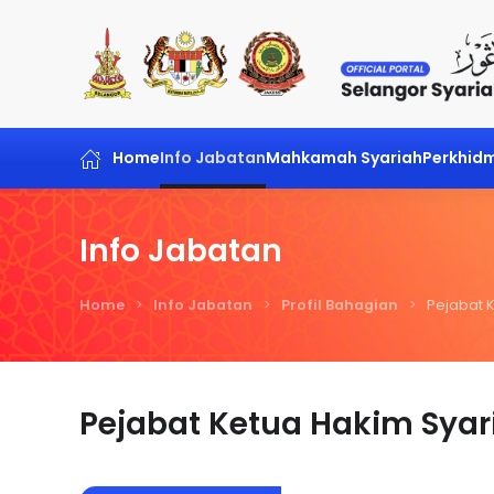
Skip to main content
Home
Info Jabatan
Mahkamah Syariah
Perkhid
Info Jabatan
Home
Info Jabatan
Profil Bahagian
Pejabat 
Pejabat Ketua Hakim Syar