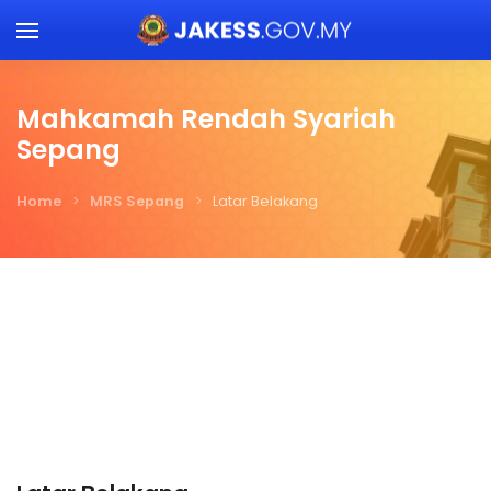
Skip to main content
Mahkamah Rendah Syariah
Sepang
Home
MRS Sepang
Latar Belakang