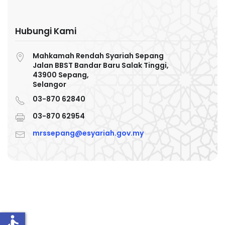
Hubungi Kami
Mahkamah Rendah Syariah Sepang
Jalan BBST Bandar Baru Salak Tinggi,
43900 Sepang,
Selangor
03-870 62840
03-870 62954
mrssepang@esyariah.gov.my
accessible